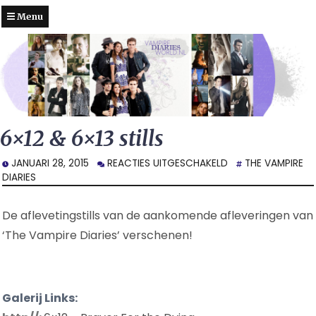
Menu
6×12 & 6×13 stills
VOOR
JANUARI 28, 2015
REACTIES UITGESCHAKELD
THE VAMPIRE
6×12
DIARIES
&
6×13
De aflevetingstills van de aankomende afleveringen van
STILLS
‘The Vampire Diaries’ verschenen!
Galerij Links: