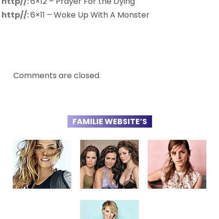
http//:
6×12 – Prayer For the Dying
http//:
6×11 – Woke Up With A Monster
Comments are closed.
FAMILIE WEBSITE’S