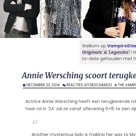
Welkom op
VampireDiar
Originals' & 'Legacies'
! 
to-date gehouden met het 
Annie Wersching scoort terugke
VOOR
DECEMBER 23, 2014
REACTIES UITGESCHAKELD
THE VAMPI
ANNIE
WERSCHING
SCOORT
Actrice Annie Wersching heeft een terugkerende rol
TERUGKEREND
haar rol in ’24’ zal ze vanaf aflevering 6×15 te zien zijn
ROL
IN
‘TVD’
Another mysterious lady is making her way to Mysti