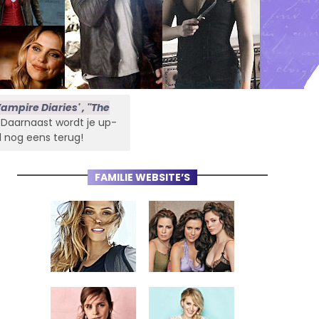
ampire Diaries' , ''The
s. Daarnaast wordt je up-
l nog eens terug!
FAMILIE WEBSITE’S