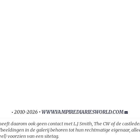
2010-2026 •
WWW.VAMPIREDIARIESWORLD.COM
•
heeft daarom ook geen contact met L.J Smith, The CW of de castleden ui
fbeeldingen in de galerij behoren tot hun rechtmatige eigenaar, all
el) voorzien van een sitetag.