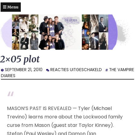
Menu
2×05 plot
VOOR
SEPTEMBER 21, 2010
REACTIES UITGESCHAKELD
THE VAMPIRE
2×05
DIARIES
PLOT
MASON’S PAST IS REVEALED — Tyler (Michael
Trevino) learns more about the Lockwood family
curse from Mason (guest star Taylor Kinney).
Stefan (Paul Wesley) and Damon (Ian