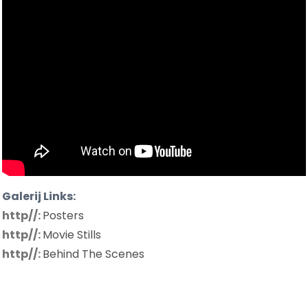
Galerij Links:
http//:
Posters
http//:
Movie Stills
http//:
Behind The Scenes