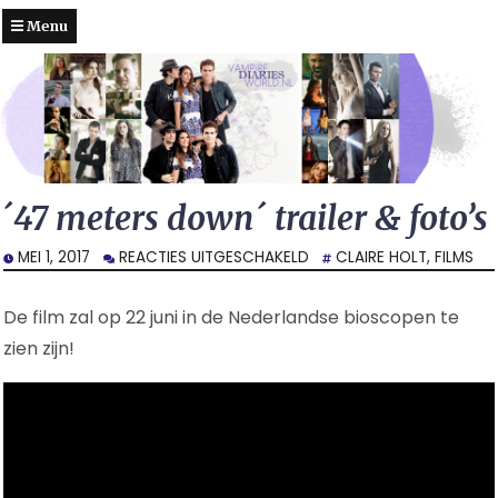
Menu
´47 meters down´ trailer & foto’s
VOOR
MEI 1, 2017
REACTIES UITGESCHAKELD
CLAIRE HOLT
,
FILMS
´47
METERS
De film zal op 22 juni in de Nederlandse bioscopen te
DOWN
´
zien zijn!
TRAILER
&
FOTO’S