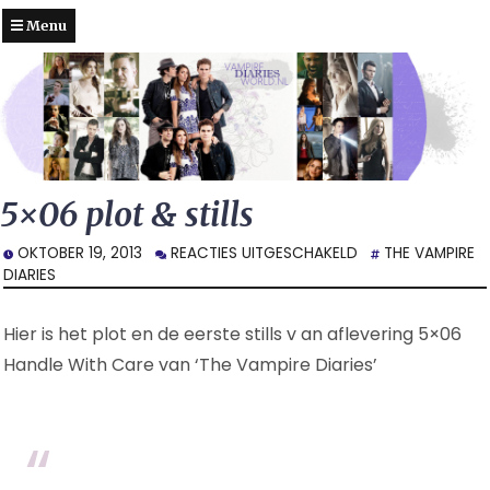
Menu
5×06 plot & stills
VOOR
OKTOBER 19, 2013
REACTIES UITGESCHAKELD
THE VAMPIRE
5×06
DIARIES
PLOT
&
Hier is het plot en de eerste stills v an aflevering 5×06
STILLS
Handle With Care van ‘The Vampire Diaries’