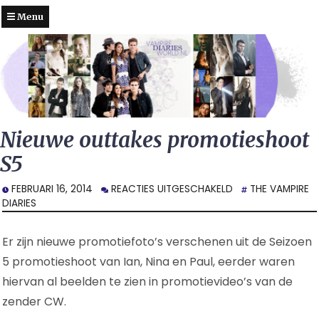
Menu
Nieuwe outtakes promotieshoot
S5
VOOR
FEBRUARI 16, 2014
REACTIES UITGESCHAKELD
THE VAMPIRE
NIEUWE
DIARIES
OUTTAKES
PROMOTIESHOOT
Er zijn nieuwe promotiefoto’s verschenen uit de Seizoen
S5
5 promotieshoot van Ian, Nina en Paul, eerder waren
hiervan al beelden te zien in promotievideo’s van de
zender CW.