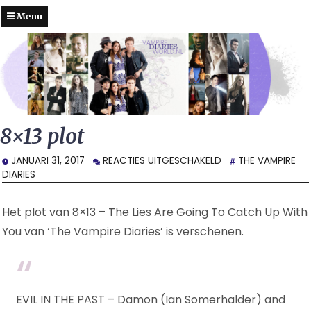
Menu
8×13 plot
VOOR
JANUARI 31, 2017
REACTIES UITGESCHAKELD
THE VAMPIRE
8×13
DIARIES
PLOT
Het plot van 8×13 – The Lies Are Going To Catch Up With
You van ‘The Vampire Diaries’ is verschenen.
EVIL IN THE PAST – Damon (Ian Somerhalder) and