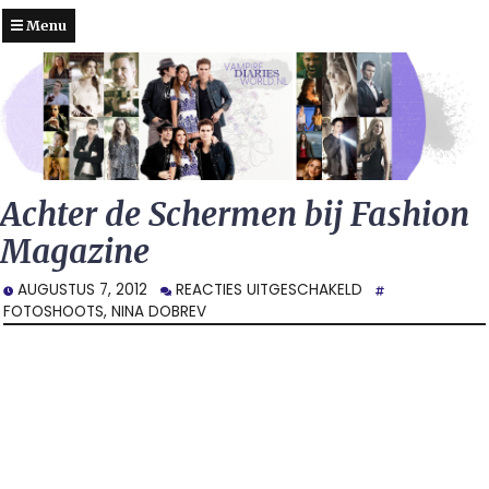
Menu
Achter de Schermen bij Fashion
Magazine
VOOR
AUGUSTUS 7, 2012
REACTIES UITGESCHAKELD
ACHTER
FOTOSHOOTS
,
NINA DOBREV
DE
SCHERMEN
BIJ
FASHION
MAGAZINE