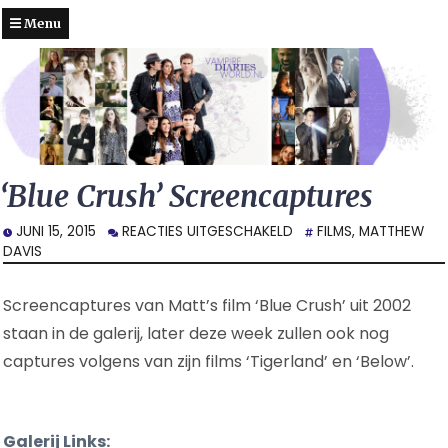
Menu
‘Blue Crush’ Screencaptures
VOOR
JUNI 15, 2015
REACTIES UITGESCHAKELD
FILMS
,
MATTHEW
‘BLUE
DAVIS
CRUSH’
SCREENCAPTURES
Screencaptures van Matt’s film ‘Blue Crush’ uit 2002
staan in de galerij, later deze week zullen ook nog
captures volgens van zijn films ‘Tigerland’ en ‘Below’.
Galerij Links: