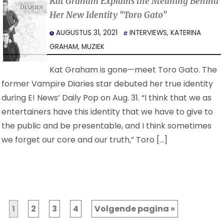
Kat Graham Explains the Meaning Behind
Her New Identity “Toro Gato”
AUGUSTUS 31, 2021
INTERVIEWS
,
KATERINA
GRAHAM
,
MUZIEK
Kat Graham is gone—meet Toro Gato. The
former Vampire Diaries star debuted her true identity
during E! News’ Daily Pop on Aug. 31. “I think that we as
entertainers have this identity that we have to give to
the public and be presentable, and I think sometimes
we forget our core and our truth,” Toro […]
1
2
3
4
Volgende pagina »