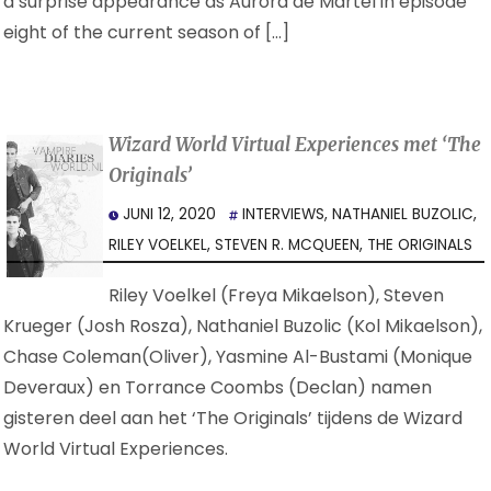
a surprise appearance as Aurora de Martel in episode
eight of the current season of […]
Wizard World Virtual Experiences met ‘The
Originals’
JUNI 12, 2020
INTERVIEWS
,
NATHANIEL BUZOLIC
,
RILEY VOELKEL
,
STEVEN R. MCQUEEN
,
THE ORIGINALS
Riley Voelkel (Freya Mikaelson), Steven
Krueger (Josh Rosza), Nathaniel Buzolic (Kol Mikaelson),
Chase Coleman(Oliver), Yasmine Al-Bustami (Monique
Deveraux) en Torrance Coombs (Declan) namen
gisteren deel aan het ‘The Originals’ tijdens de Wizard
World Virtual Experiences.