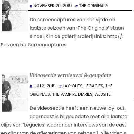
NOVEMBER 20, 2019
THE ORIGINALS
De screencaptures van het vijfde en
laatste seizoen van ‘The Originals’ staan
eindelijk in de galerij. Galerij Links: http//:
Seizoen 5 > Screencaptures
Videosectie vernieuwd & geupdate
JULI 3, 2019
LAY-OUTS
,
LEGACIES
,
THE
ORIGINALS
,
THE VAMPIRE DIARIES
,
WEBSITE
De videosectie heeft een nieuwe lay-out,
daarnaast is hij geupdate met alle laatste
clips van ‘Legacies’ waaronder interviews van de cast
en clips van de afleveringen van seizoen 1. Alle video’s