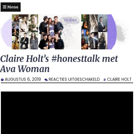
Menu
Claire Holt’s #honesttalk met
Ava Woman
VOOR
AUGUSTUS 6, 2019
REACTIES UITGESCHAKELD
CLAIRE HOLT
CLAIRE
HOLT’S
#HONESTTALK
MET
AVA
WOMAN