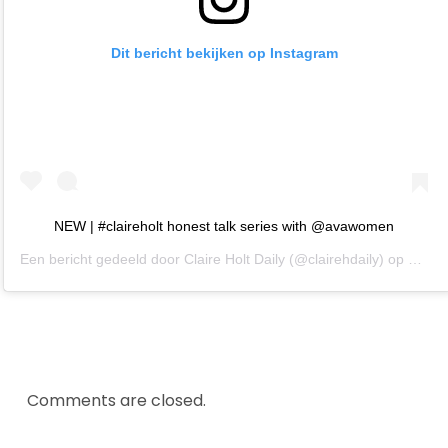
Dit bericht bekijken op Instagram
NEW | #claireholt honest talk series with @avawomen
Een bericht gedeeld door
Claire Holt Daily
(@clairehdaily) op
5 Aug
Comments are closed.