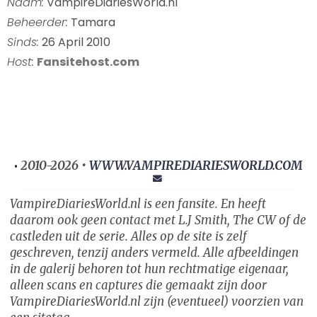
Naam:
VampireDiariesWorld.nl
Beheerder:
Tamara
Sinds:
26 April 2010
Host:
Fansitehost.com
2010-2026 •
WWW.VAMPIREDIARIESWORLD.COM
•
VampireDiariesWorld.nl is een fansite. En heeft
daarom ook geen contact met L.J Smith, The CW of de
castleden uit de serie. Alles op de site is zelf
geschreven, tenzij anders vermeld. Alle afbeeldingen
in de galerij behoren tot hun rechtmatige eigenaar,
alleen scans en captures die gemaakt zijn door
VampireDiariesWorld.nl zijn (eventueel) voorzien van