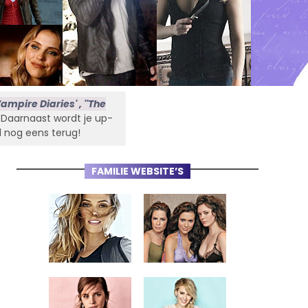
ampire Diaries' , ''The
s. Daarnaast wordt je up-
l nog eens terug!
FAMILIE WEBSITE’S