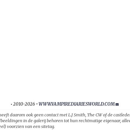
2010-2026 •
WWW.VAMPIREDIARIESWORLD.COM
•
heeft daarom ook geen contact met L.J Smith, The CW of de castleden ui
fbeeldingen in de galerij behoren tot hun rechtmatige eigenaar, all
el) voorzien van een sitetag.