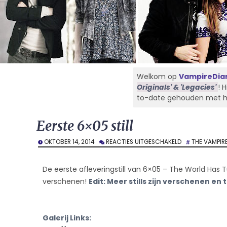
Welkom op
VampireDiar
Originals' & 'Legacies'
! 
to-date gehouden met het 
Eerste 6×05 still
VOOR
OKTOBER 14, 2014
REACTIES UITGESCHAKELD
THE VAMPIRE
EERSTE
6×05
STILL
De eerste afleveringstill van 6×05 – The World Has T
verschenen!
Edit: Meer stills zijn verschenen en
Galerij Links: