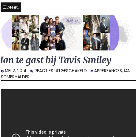
Menu
Ian te gast bij Tavis Smiley
VOOR
MEI 2, 2014
REACTIES UITGESCHAKELD
APPEREANCES
,
IAN
IAN
SOMERHALDER
TE
GAST
BIJ
TAVIS
SMILEY