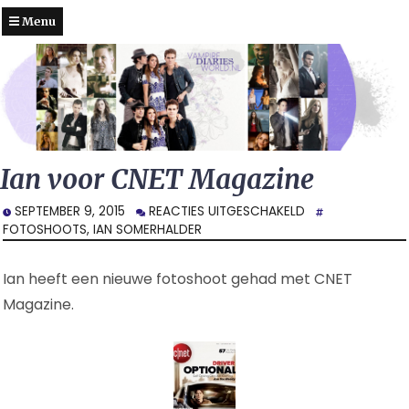
Menu
Ian voor CNET Magazine
VOOR
SEPTEMBER 9, 2015
REACTIES UITGESCHAKELD
IAN
FOTOSHOOTS
,
IAN SOMERHALDER
VOOR
CNET
Ian heeft een nieuwe fotoshoot gehad met CNET
MAGAZINE
Magazine.