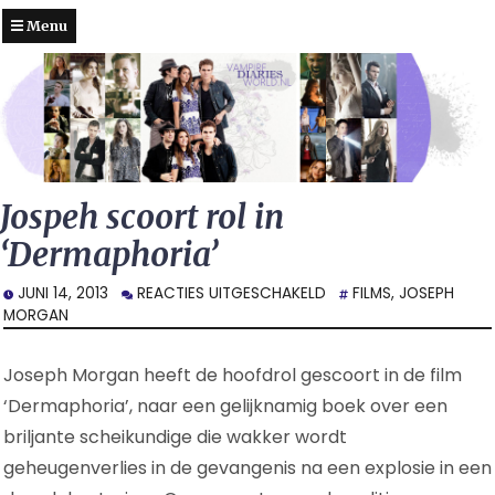
Menu
Jospeh scoort rol in
‘Dermaphoria’
VOOR
JUNI 14, 2013
REACTIES UITGESCHAKELD
FILMS
,
JOSEPH
JOSPEH
MORGAN
SCOORT
ROL
Joseph Morgan heeft de hoofdrol gescoort in de film
IN
‘DERMAPHORIA’
‘Dermaphoria’, naar een gelijknamig boek over een
briljante scheikundige die wakker wordt
geheugenverlies in de gevangenis na een explosie in een