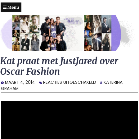
Menu
Kat praat met JustJared over
Oscar Fashion
VOOR
MAART 4, 2014
REACTIES UITGESCHAKELD
KATERINA
KAT
GRAHAM
PRAAT
MET
JUSTJARED
OVER
OSCAR
FASHION