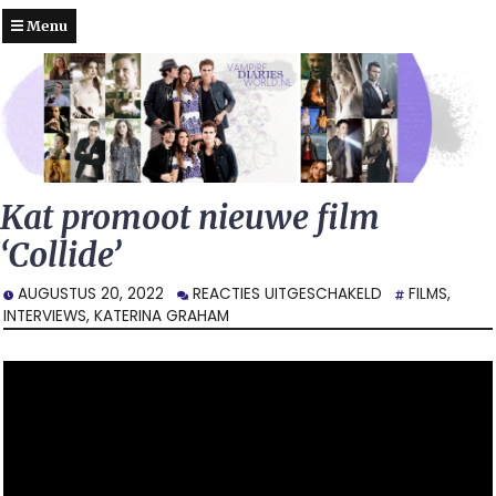
Menu
Kat promoot nieuwe film
‘Collide’
VOOR
AUGUSTUS 20, 2022
REACTIES UITGESCHAKELD
FILMS
,
KAT
INTERVIEWS
,
KATERINA GRAHAM
PROMOOT
NIEUWE
FILM
‘COLLIDE’