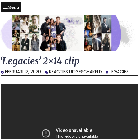
Menu
‘Legacies’ 2×14 clip
VOOR
FEBRUARI 12, 2020
REACTIES UITGESCHAKELD
LEGACIES
‘LEGACIES’
2×14
CLIP