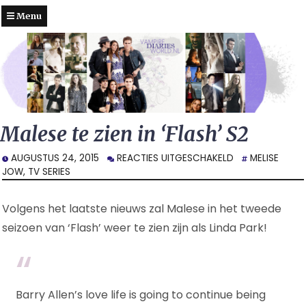
Menu
Malese te zien in ‘Flash’ S2
VOOR
AUGUSTUS 24, 2015
REACTIES UITGESCHAKELD
MELISE
MALESE
JOW
,
TV SERIES
TE
ZIEN
Volgens het laatste nieuws zal Malese in het tweede
IN
‘FLASH’
seizoen van ‘Flash’ weer te zien zijn als Linda Park!
S2
Barry Allen’s love life is going to continue being