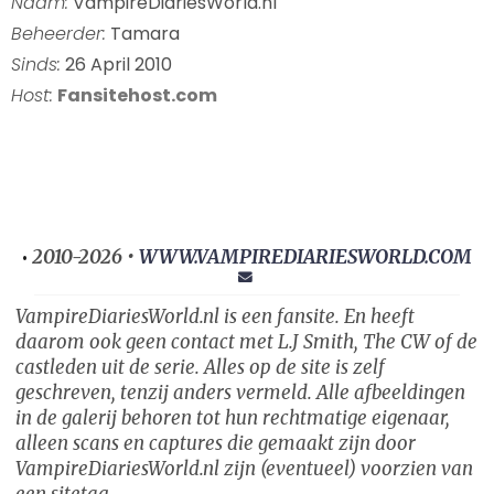
Naam:
VampireDiariesWorld.nl
Beheerder:
Tamara
Sinds:
26 April 2010
Host:
Fansitehost.com
2010-2026 •
WWW.VAMPIREDIARIESWORLD.COM
•
VampireDiariesWorld.nl is een fansite. En heeft
daarom ook geen contact met L.J Smith, The CW of de
castleden uit de serie. Alles op de site is zelf
geschreven, tenzij anders vermeld. Alle afbeeldingen
in de galerij behoren tot hun rechtmatige eigenaar,
alleen scans en captures die gemaakt zijn door
VampireDiariesWorld.nl zijn (eventueel) voorzien van