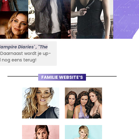
ampire Diaries' , ''The
s. Daarnaast wordt je up-
l nog eens terug!
FAMILIE WEBSITE’S