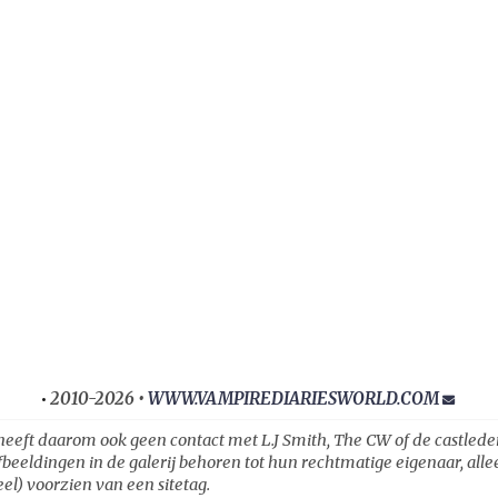
2010-2026 •
WWW.VAMPIREDIARIESWORLD.COM
•
heeft daarom ook geen contact met L.J Smith, The CW of de castleden ui
fbeeldingen in de galerij behoren tot hun rechtmatige eigenaar, all
el) voorzien van een sitetag.