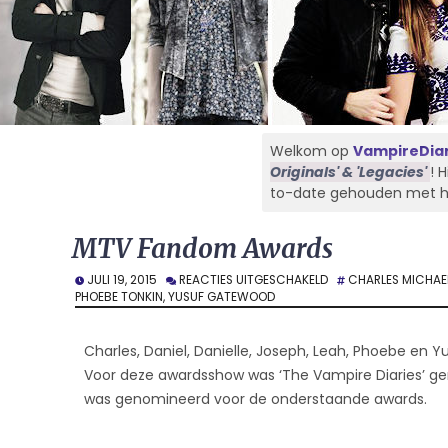
Welkom op
VampireDiar
Originals' & 'Legacies'
! 
to-date gehouden met het 
MTV Fandom Awards
VOOR
JULI 19, 2015
REACTIES UITGESCHAKELD
CHARLES MICHAE
MTV
PHOEBE TONKIN
,
YUSUF GATEWOOD
FANDOM
AWARDS
Charles, Daniel, Danielle, Joseph, Leah, Phoebe en
Voor deze awardsshow was ‘The Vampire Diaries’ g
was genomineerd voor de onderstaande awards.