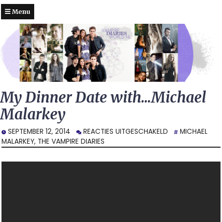
Menu
My Dinner Date with…Michael
Malarkey
VOOR
SEPTEMBER 12, 2014
REACTIES UITGESCHAKELD
MICHAEL
MY
MALARKEY
,
THE VAMPIRE DIARIES
DINNER
DATE
WITH…
MICHAEL
MALARKEY