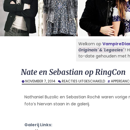
Welkom op
VampireDiar
Originals' & 'Legacies'
! 
to-date gehouden met het 
Nate en Sebastian op RingCon
VOOR
NOVEMBER 7, 2014
REACTIES UITGESCHAKELD
APPEREANC
NATE
EN
SEBASTIAN
Nathaniel Buzolic en Sebastian Roché waren vorige
OP
foto’s hiervan staan in de galerij.
RINGCON
Galerij Links: