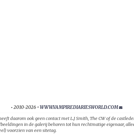
2010-2026 •
WWW.VAMPIREDIARIESWORLD.COM
•
heeft daarom ook geen contact met L.J Smith, The CW of de castleden ui
fbeeldingen in de galerij behoren tot hun rechtmatige eigenaar, all
el) voorzien van een sitetag.