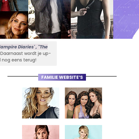
ampire Diaries' , ''The
s. Daarnaast wordt je up-
l nog eens terug!
FAMILIE WEBSITE’S