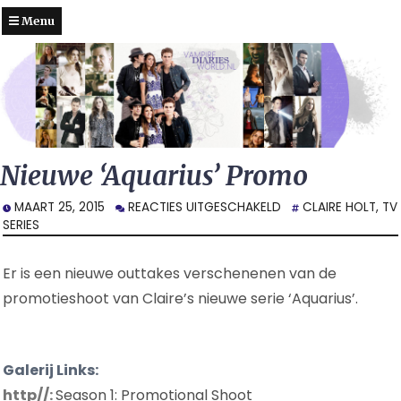
Menu
Nieuwe ‘Aquarius’ Promo
VOOR
MAART 25, 2015
REACTIES UITGESCHAKELD
CLAIRE HOLT
,
TV
NIEUWE
SERIES
‘AQUARIUS’
PROMO
Er is een nieuwe outtakes verschenenen van de
promotieshoot van Claire’s nieuwe serie ‘Aquarius’.
Galerij Links:
http//:
Season 1: Promotional Shoot