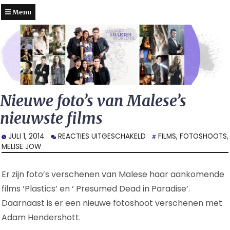
Menu
Nieuwe foto’s van Malese’s
nieuwste films
VOOR
JULI 1, 2014
REACTIES UITGESCHAKELD
FILMS
,
FOTOSHOOTS
,
NIEUWE
MELISE JOW
FOTO’S
VAN
Er zijn foto’s verschenen van Malese haar aankomende
MALESE’S
NIEUWSTE
films ‘Plastics’ en ‘ Presumed Dead in Paradise’.
FILMS
Daarnaast is er een nieuwe fotoshoot verschenen met
Adam Hendershott.