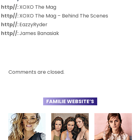
http//:
XOXO The Mag
http//:
XOXO The Mag – Behind The Scenes
http//:
EazzyRyder
http//:
James Banasiak
Comments are closed.
FAMILIE WEBSITE’S