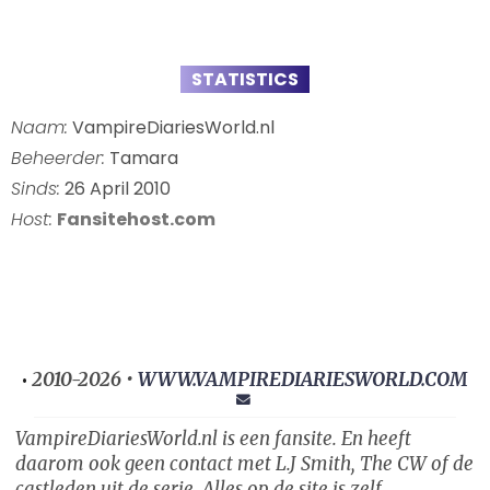
STATISTICS
Naam:
VampireDiariesWorld.nl
Beheerder:
Tamara
Sinds:
26 April 2010
Host:
Fansitehost.com
2010-2026 •
WWW.VAMPIREDIARIESWORLD.COM
•
VampireDiariesWorld.nl is een fansite. En heeft
daarom ook geen contact met L.J Smith, The CW of de
castleden uit de serie. Alles op de site is zelf