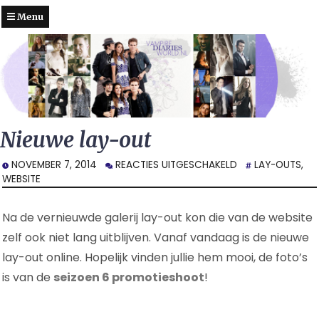
Menu
Nieuwe lay-out
VOOR
NOVEMBER 7, 2014
REACTIES UITGESCHAKELD
LAY-OUTS
,
NIEUWE
WEBSITE
LAY-
OUT
Na de vernieuwde galerij lay-out kon die van de website
zelf ook niet lang uitblijven. Vanaf vandaag is de nieuwe
lay-out online. Hopelijk vinden jullie hem mooi, de foto’s
is van de
seizoen 6 promotieshoot
!