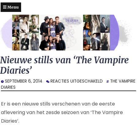
Menu
Nieuwe stills van ‘The Vampire
Diaries’
VOOR
SEPTEMBER 6, 2014
REACTIES UITGESCHAKELD
THE VAMPIRE
NIEUWE
DIARIES
STILLS
VAN
Er is een nieuwe stills verschenen van de eerste
‘THE
VAMPIRE
aflevering van het zesde seizoen van ‘The Vampire
DIARIES’
Diaries’.