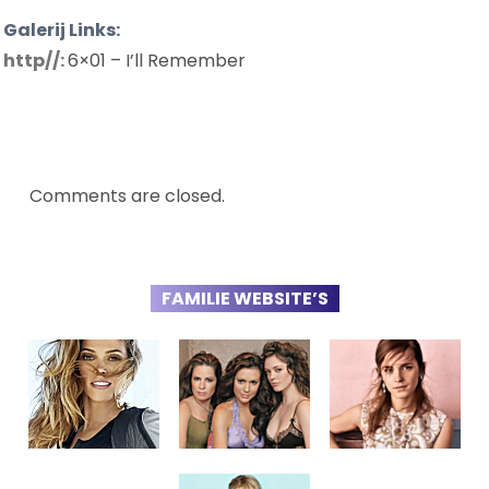
Galerij Links:
http//:
6×01 – I’ll Remember
Comments are closed.
FAMILIE WEBSITE’S