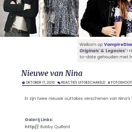
Welkom op
VampireDiar
Originals' & 'Legacies'
! 
to-date gehouden met het 
Nieuwe van Nina
VOOR
OKTOBER 17, 2010
REACTIES UITGESCHAKELD
FOTOSHOOT
NIEUWE
VAN
NINA
Er zijn twee nieuwe outtakes verschenen van Nina’s
Galerij Links:
http//:
Bobby Quillard