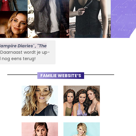
ampire Diaries' , ''The
s. Daarnaast wordt je up-
l nog eens terug!
FAMILIE WEBSITE’S