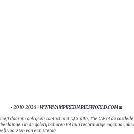
2010-2026 •
WWW.VAMPIREDIARIESWORLD.COM
•
heeft daarom ook geen contact met L.J Smith, The CW of de castleden ui
fbeeldingen in de galerij behoren tot hun rechtmatige eigenaar, all
el) voorzien van een sitetag.