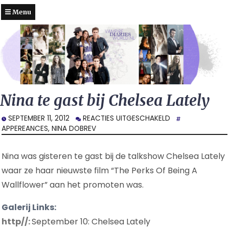
Menu
Nina te gast bij Chelsea Lately
VOOR
SEPTEMBER 11, 2012
REACTIES UITGESCHAKELD
NINA
APPEREANCES
,
NINA DOBREV
TE
GAST
Nina was gisteren te gast bij de talkshow Chelsea Lately
BIJ
CHELSEA
waar ze haar nieuwste film “The Perks Of Being A
LATELY
Wallflower” aan het promoten was.
Galerij Links:
http//:
September 10: Chelsea Lately