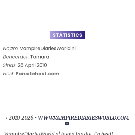
STATISTICS
Naam:
VampireDiariesWorld.nl
Beheerder:
Tamara
Sinds:
26 April 2010
Host:
Fansitehost.com
2010-2026 •
WWW.VAMPIREDIARIESWORLD.COM
•
VampireDiariesWorld.nl is een fansite. En heeft