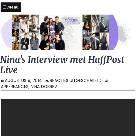
Menu
Nina’s Interview met HuffPost
Live
VOOR
AUGUSTUS 9, 2014
REACTIES UITGESCHAKELD
NINA’S
APPEREANCES
,
NINA DOBREV
INTERVIEW
MET
HUFFPOST
LIVE