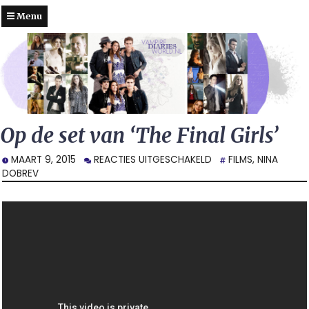
Menu
Op de set van ‘The Final Girls’
VOOR
MAART 9, 2015
REACTIES UITGESCHAKELD
FILMS
,
NINA
OP
DOBREV
DE
SET
VAN
‘THE
FINAL
GIRLS’