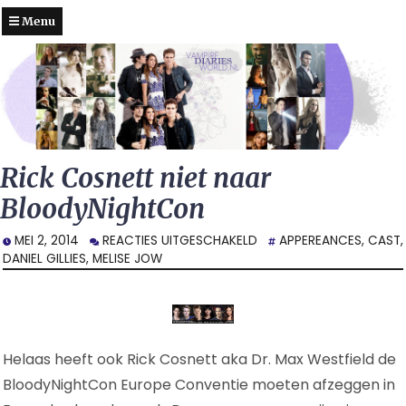
Menu
Rick Cosnett niet naar
BloodyNightCon
VOOR
MEI 2, 2014
REACTIES UITGESCHAKELD
APPEREANCES
,
CAST
,
RICK
DANIEL GILLIES
,
MELISE JOW
COSNETT
NIET
NAAR
BLOODYNIGHTCON
Helaas heeft ook Rick Cosnett aka Dr. Max Westfield de
BloodyNightCon Europe Conventie moeten afzeggen in