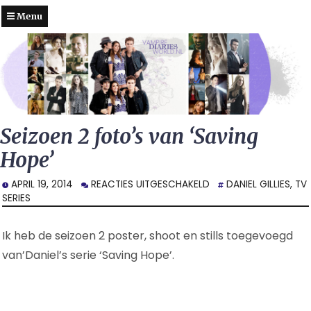
Menu
Seizoen 2 foto’s van ‘Saving
Hope’
VOOR
APRIL 19, 2014
REACTIES UITGESCHAKELD
DANIEL GILLIES
,
TV
SEIZOEN
SERIES
2
FOTO’S
Ik heb de seizoen 2 poster, shoot en stills toegevoegd
VAN
‘SAVING
van’Daniel’s serie ‘Saving Hope’.
HOPE’