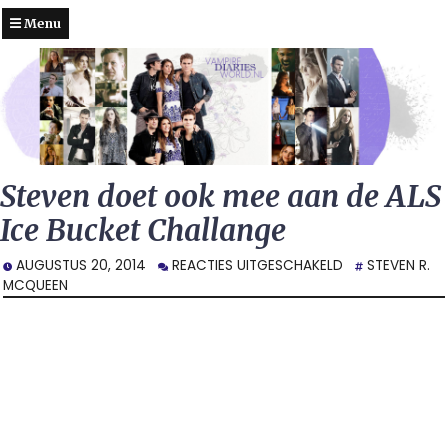
Menu
Steven doet ook mee aan de ALS
Ice Bucket Challange
VOOR
AUGUSTUS 20, 2014
REACTIES UITGESCHAKELD
STEVEN R.
STEVEN
MCQUEEN
DOET
OOK
MEE
AAN
DE
ALS
ICE
BUCKET