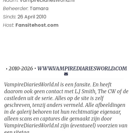
Naam:
VampireDiariesWorld.nl
Beheerder:
Tamara
Sinds:
26 April 2010
Host:
Fansitehost.com
2010-2026 •
WWW.VAMPIREDIARIESWORLD.COM
•
VampireDiariesWorld.nl is een fansite. En heeft
daarom ook geen contact met L.J Smith, The CW of de
castleden uit de serie. Alles op de site is zelf
geschreven, tenzij anders vermeld. Alle afbeeldingen
in de galerij behoren tot hun rechtmatige eigenaar,
alleen scans en captures die gemaakt zijn door
VampireDiariesWorld.nl zijn (eventueel) voorzien van
een sitetag.