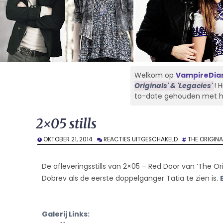
Welkom op
VampireDiar
Originals' & 'Legacies'
! 
to-date gehouden met het 
2×05 stills
VOOR
OKTOBER 21, 2014
REACTIES UITGESCHAKELD
THE ORIGINA
2×05
STILLS
De afleveringsstills van 2×05 – Red Door van ‘The Ori
Dobrev als de eerste doppelganger Tatia te zien is.
Galerij Links: