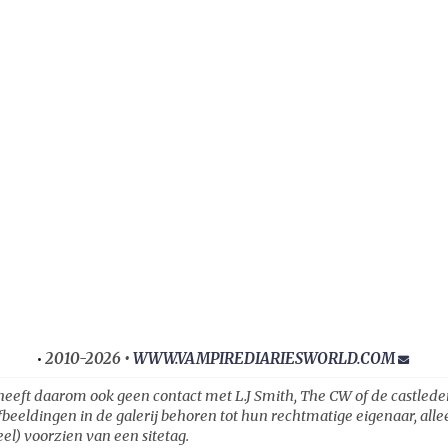
2010-2026 •
WWW.VAMPIREDIARIESWORLD.COM
•
heeft daarom ook geen contact met L.J Smith, The CW of de castleden ui
fbeeldingen in de galerij behoren tot hun rechtmatige eigenaar, all
el) voorzien van een sitetag.