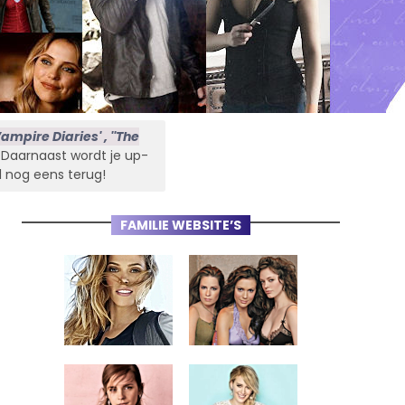
ampire Diaries' , ''The
s. Daarnaast wordt je up-
l nog eens terug!
FAMILIE WEBSITE’S