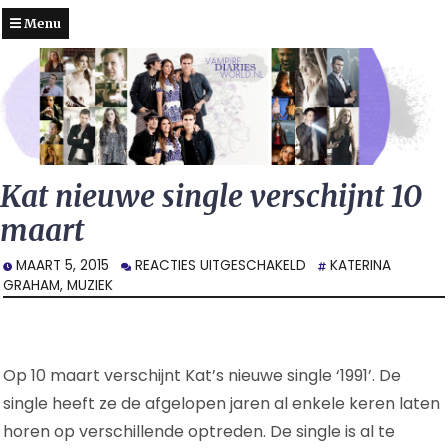
Menu
Kat nieuwe single verschijnt 10
maart
VOOR
MAART 5, 2015
REACTIES UITGESCHAKELD
KATERINA
KAT
GRAHAM
,
MUZIEK
NIEUWE
SINGLE
VERSCHIJNT
10
Op 10 maart verschijnt Kat’s nieuwe single ‘1991’. De
MAART
single heeft ze de afgelopen jaren al enkele keren laten
horen op verschillende optreden. De single is al te