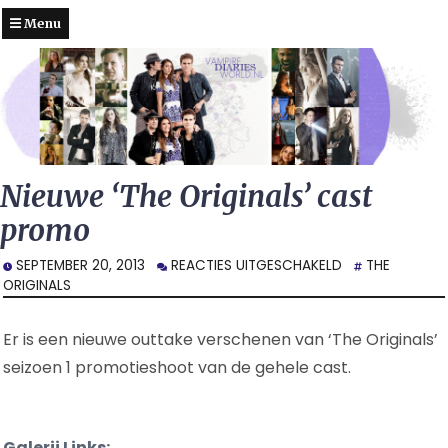
Menu
Nieuwe ‘The Originals’ cast
promo
VOOR
SEPTEMBER 20, 2013
REACTIES UITGESCHAKELD
THE
NIEUWE
ORIGINALS
‘THE
ORIGINALS’
Er is een nieuwe outtake verschenen van ‘The Originals’
CAST
PROMO
seizoen 1 promotieshoot van de gehele cast.
Galerij Links: