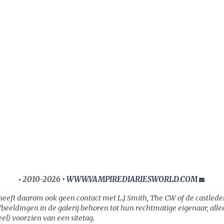
2010-2026 •
WWW.VAMPIREDIARIESWORLD.COM
•
heeft daarom ook geen contact met L.J Smith, The CW of de castleden ui
fbeeldingen in de galerij behoren tot hun rechtmatige eigenaar, all
el) voorzien van een sitetag.