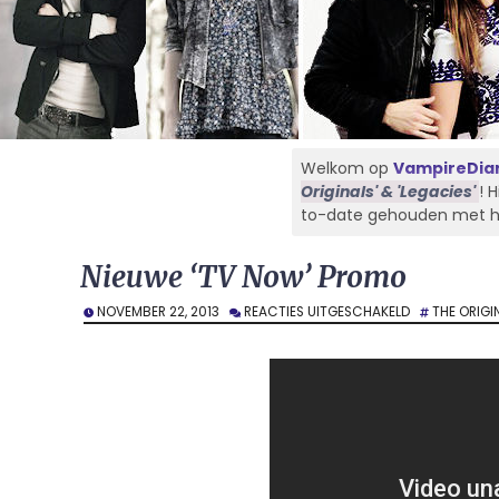
Welkom op
VampireDiar
Originals' & 'Legacies'
! 
to-date gehouden met het 
Nieuwe ‘TV Now’ Promo
VOOR
NOVEMBER 22, 2013
REACTIES UITGESCHAKELD
THE ORIGI
NIEUWE
‘TV
NOW’
PROMO