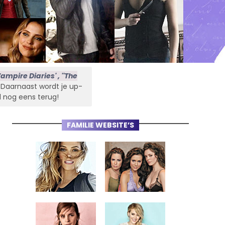
ampire Diaries' , ''The
s. Daarnaast wordt je up-
l nog eens terug!
FAMILIE WEBSITE’S