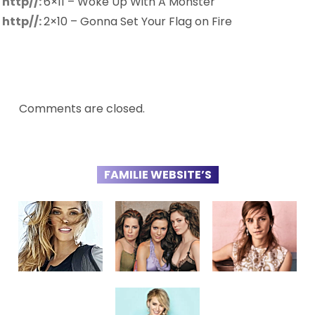
http//:
6×11 – Woke Up With A Monster
http//:
2×10 – Gonna Set Your Flag on Fire
Comments are closed.
FAMILIE WEBSITE’S