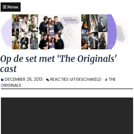
Menu
Op de set met ‘The Originals’
cast
VOOR
DECEMBER 26, 2013
REACTIES UITGESCHAKELD
THE
OP
ORIGINALS
DE
SET
MET
‘THE
ORIGINALS’
CAST