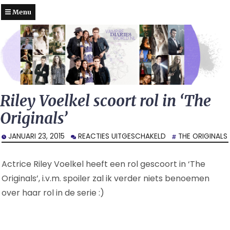
Menu
Riley Voelkel scoort rol in ‘The
Originals’
VOOR
JANUARI 23, 2015
REACTIES UITGESCHAKELD
THE ORIGINALS
RILEY
VOELKEL
Actrice Riley Voelkel heeft een rol gescoort in ‘The
SCOORT
ROL
Originals’, i.v.m. spoiler zal ik verder niets benoemen
IN
over haar rol in de serie :)
‘THE
ORIGINALS’