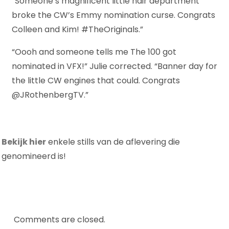
“Someone’s magnificent little hair department
broke the CW’s Emmy nomination curse. Congrats
Colleen and Kim! #TheOriginals.”
“Oooh and someone tells me The 100 got
nominated in VFX!” Julie corrected. “Banner day for
the little CW engines that could. Congrats
@JRothenbergTV.”
Bekijk hier
enkele stills van de aflevering die
genomineerd is!
Comments are closed.