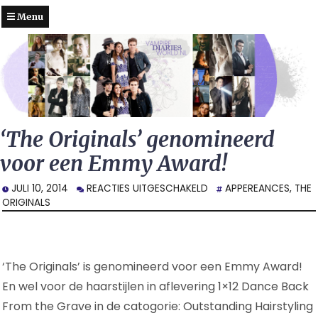
Menu
‘The Originals’ genomineerd
voor een Emmy Award!
VOOR
JULI 10, 2014
REACTIES UITGESCHAKELD
APPEREANCES
,
THE
‘THE
ORIGINALS
ORIGINALS’
GENOMINEERD
VOOR
EEN
‘The Originals’ is genomineerd voor een Emmy Award!
EMMY
En wel voor de haarstijlen in aflevering 1×12 Dance Back
AWARD!
From the Grave in de catogorie: Outstanding Hairstyling