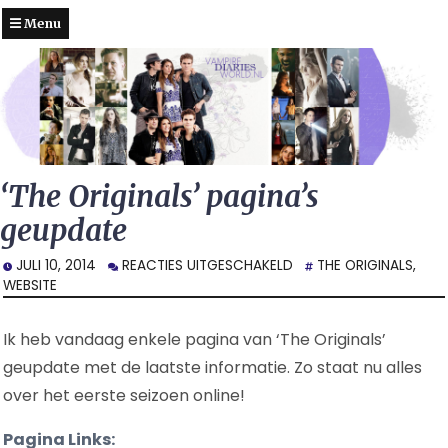
Menu
‘The Originals’ pagina’s
geupdate
VOOR
JULI 10, 2014
REACTIES UITGESCHAKELD
THE ORIGINALS
,
‘THE
WEBSITE
ORIGINALS’
PAGINA’S
Ik heb vandaag enkele pagina van ‘The Originals’
GEUPDATE
geupdate met de laatste informatie. Zo staat nu alles
over het eerste seizoen online!
Pagina Links: