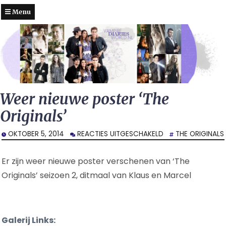
Menu
Weer nieuwe poster ‘The
Originals’
VOOR
OKTOBER 5, 2014
REACTIES UITGESCHAKELD
THE ORIGINALS
WEER
NIEUWE
Er zijn weer nieuwe poster verschenen van ‘The
POSTER
‘THE
Originals’ seizoen 2, ditmaal van Klaus en Marcel
ORIGINALS’
Galerij Links: